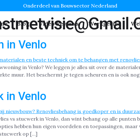
Onderdeel van Bouwsector Nederland
stmetvisie@gmail
me
Blog
Video Reviews
Werkgebied
We
 in Venlo
wwoning in Venlo? We leggen je alles uit over de material
kte muur. Het beschermt je tegen scheuren en is ook nog e
 in Venlo
vlies vs stucwerk in Venlo, dan wint behang op alle punten b
ties hebben hun eigen voordelen en toepassingen, maar we
 stucwerk op […]