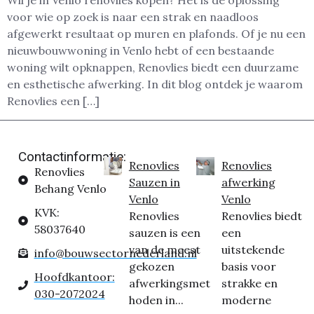
Wil je in Venlo renovlies kopen? Het is dé oplossing
voor wie op zoek is naar een strak en naadloos
afgewerkt resultaat op muren en plafonds. Of je nu een
nieuwbouwwoning in Venlo hebt of een bestaande
woning wilt opknappen, Renovlies biedt een duurzame
en esthetische afwerking. In dit blog ontdek je waarom
Renovlies een […]
Contactinformatie:
Renovlies
Renovlies
Renovlies
Sauzen in
afwerking
Behang Venlo
Venlo
Venlo
KVK:
Renovlies
Renovlies biedt
58037640
sauzen is een
een
van de meest
uitstekende
info@bouwsectornederland.nl
gekozen
basis voor
Hoofdkantoor:
afwerkingsmet
strakke en
030-2072024
hoden in...
moderne