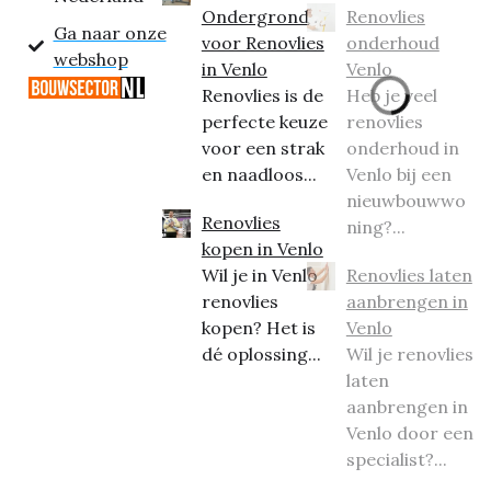
Ondergrond
Renovlies
Ga naar onze
voor Renovlies
onderhoud
webshop
in Venlo
Venlo
Renovlies is de
Heb je veel
perfecte keuze
renovlies
voor een strak
onderhoud in
en naadloos...
Venlo bij een
nieuwbouwwo
Renovlies
ning?...
kopen in Venlo
Wil je in Venlo
Renovlies laten
renovlies
aanbrengen in
kopen? Het is
Venlo
dé oplossing...
Wil je renovlies
laten
aanbrengen in
Venlo door een
specialist?...