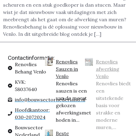
scheuren en een stuk goedkoper is dan stucen. Maar
wist je dat nieuwbouw vaak uitdagingen met zich
meebrengt als het gaat om de afwerking van muren?
Renovliesbehang is dé oplossing voor nieuwbouw in
Venlo. In dit uitgebreide blog ontdek je […]
Contactinformatie:
Renovlies
Renovlies
Renovlies
Sauzen in
afwerking
Behang Venlo
Venlo
Venlo
KVK:
Renovlies
Renovlies biedt
58037640
sauzen is een
een
van de meest
uitstekende
info@bouwsectornederland.nl
gekozen
basis voor
Hoofdkantoor:
afwerkingsmet
strakke en
030-2072024
hoden in...
moderne
muren,...
Bouwsector
Beste
Nederland